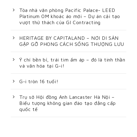
Tòa nhà văn phòng Pacific Palace- LEED
Platinum OM khoác áo mới – Dự án cải tạo
vượt thử thách của GI Contracting
HERITAGE BY CAPITALAND – NƠI DI SẢN
GẶP GỠ PHONG CÁCH SỐNG THƯỢNG LƯU
Ý chí bền bỉ, trái tim ấm áp – đó là tinh thần
và văn hóa tại G-i!
G-i tròn 16 tuổi!
Trụ sở Hội đồng Anh Lancaster Hà Nội –
Biểu tượng không gian đào tạo đẳng cấp
quốc tế