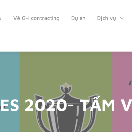
ủ
Về G-I contracting
Dự án
Dịch vụ
ES 2020- TẤM V