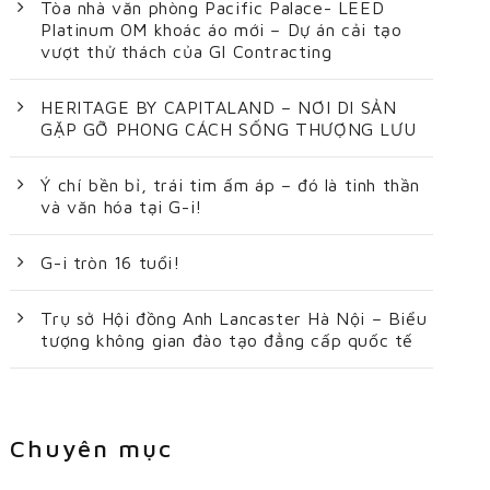
Tòa nhà văn phòng Pacific Palace- LEED
Platinum OM khoác áo mới – Dự án cải tạo
vượt thử thách của GI Contracting
HERITAGE BY CAPITALAND – NƠI DI SẢN
GẶP GỠ PHONG CÁCH SỐNG THƯỢNG LƯU
Ý chí bền bỉ, trái tim ấm áp – đó là tinh thần
và văn hóa tại G-i!
G-i tròn 16 tuổi!
Trụ sở Hội đồng Anh Lancaster Hà Nội – Biểu
tượng không gian đào tạo đẳng cấp quốc tế
Chuyên mục