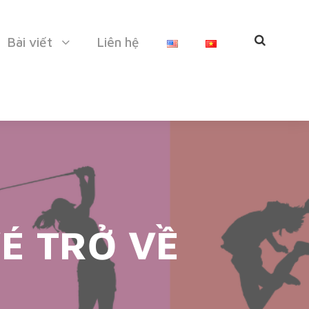
Bài viết
Liên hệ
É TRỞ VỀ