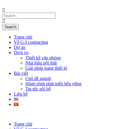
Trang chủ
Về G-I contracting
Dự án
Dịch vụ
Thiết kế văn phòng
Nhà thầu nội thất
Giải pháp trang thiết bị
Bài viết
Chủ đề ngành
Hành trình phát triển bền vững
Tin tức nội bộ
Liên hệ
Trang chủ