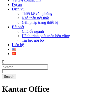
Về G-I contracting
Dự án
Dịch vụ
Thiết kế văn phòng
Nhà thầu nội thất
Giải pháp trang thiết bị
Bài viết
Chủ đề ngành
Hành trình phát triển bền vững
Tin tức nội bộ
Liên hệ
Kantar Office