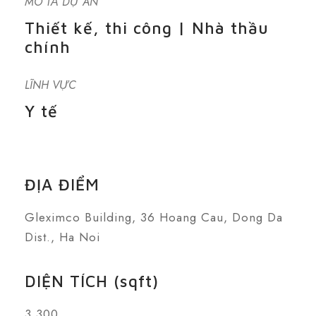
MÔ TẢ DỰ ÁN
Thiết kế, thi công | Nhà thầu
chính
LĨNH VỰC
Y tế
ĐỊA ĐIỂM
Gleximco Building, 36 Hoang Cau, Dong Da
Dist., Ha Noi
DIỆN TÍCH (sqft)
3.300